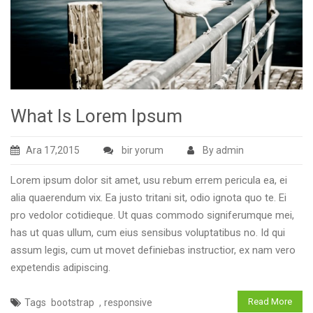
What Is Lorem Ipsum
What
Ara 17,2015
bir yorum
By admin
Is
Lorem ipsum dolor sit amet, usu rebum errem pericula ea, ei
Lorem
alia quaerendum vix. Ea justo tritani sit, odio ignota quo te. Ei
Ipsum
pro vedolor cotidieque. Ut quas commodo signiferumque mei,
için
has ut quas ullum, cum eius sensibus voluptatibus no. Id qui
assum legis, cum ut movet definiebas instructior, ex nam vero
expetendis adipiscing.
,
Read More
Tags
bootstrap
responsive